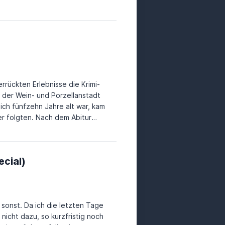
is für den besten historischen
dschule. Eine der leidvollsten
ia" (2010), der den
 zum Buch des Jahres bei
weg Literaturpreis. "Schatten
 Roman des Jahres. Foto:
ebseite von Andreas Izquierdo Die Instagramseite von Andreas Izquierdo
rrückten Erlebnisse die Krimi-
ich fünfzehn Jahre alt war, kam
r folgten. Nach dem Abitur
irtschaft, arbeitete zehn Jahre
einen Traum vom Schreiben zu
 Wunsch, mich irgendwann als
ecial)
 noch sechs Jahre, bis ich den
e Wasser der Selbständigkeit.
 und zog nach Norddeutschland,
m Mann in einem gemütlichen
 sonst. Da ich die letzten Tage
 Heimat." (Quelle: Webseite
nicht dazu, so kurzfristig noch