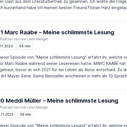
en Gast aus dem Literaturbetrieb zu gewinnen. Ich wollte die Folge 
ck
h kurzerhand habe ich meinen besten Freund Florian Harz eingelad
er Bühnentour erlebt hat. Ich hoffe, die Folge macht euch trotzdem Spaß! Floria
penspieler (Kikeriki Theater, Comedy Hall), Clown, Zauberer, Mod
onabedingt tauschte er seit Frühjahr 2020 die Bühne mit dem klein
1 Marc Raabe – Meine schlimmste Lesung
 Florian Harz auf Instagram Die Flo-Show auf Youtube Das Kikeriki-Theater in
mstadt Webseite
 Podcast von Ivar Leon Menger
.11.2023
54 min
dieser Episode von "Meine schlimmste Lesung" erfahrt ihr, welche ve
Marc Raabe während seiner Lesereisen hatte. MARC RAABE hat eine TV- und Medienproduktion
gebaut, bevor er sich 2021 für ein Leben als Autor entschied. Zu 
 Art Mayer-Serie. Seine Bestseller erscheinen in mehr als 10 Spra
misches Erzählen, Schnitttechniken, Cliffhanger und Psychologie. Da
fkino mit Tiefe. So wie seine Ermittlerfiguren bricht auch Marc Raabe 
Hans Scherhaufer Instagram von Marc Raabe Mehr a
0 Meddi Müller – Meine schlimmste Lesung
 Podcast von Ivar Leon Menger
.11.2023
59 min
dieser Episode von "Meine schlimmste Lesung" erfahrt ihr, welche v