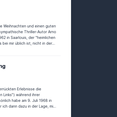
e Weihnachten und einen guten
sympathische Thriller-Autor Arno
ei mir üblich ist, nicht in der
 Mittlere Reife, Abi und
ung
tudiumaufbau IT, Programmieren
ratung. Ah, nun also am Ziel
Richtung IT war schließlich der
fang Februar 2014 im IT-Bereich
errückten Erlebnisse die
on Links") während ihrer
e von Arno
 ich dann dazu in der Lage, mir
ch im selben Tempo