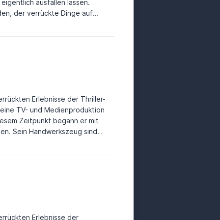
eigentlich ausfallen lassen.
en, der verrückte Dinge auf
n Harz ist
erator, Rampensau.
en Flo-Show-Studio in seiner
rrückten Erlebnisse der Thriller-
diesem Zeitpunkt begann er mit
chen. Sein Handwerkszeug sind
s Ergebnis: ein rasantes
hin und wieder Regeln. Foto:
uf der Webseite von Marc Raabe
errückten Erlebnisse der