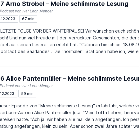
7 Arno Strobel – Meine schlimmste Lesung
 Podcast von Ivar Leon Menger
.12.2023
67 min
 LETZTE FOLGE VOR DER WINTERPAUSE! Wir wünschen euch schön
sch! Und nun viel Freude mit den verrückten Geschichten, die der 
auf seinen Lesereisen erlebt hat. "Geboren bin ich am 18.08.1962 in Saarlouis, der "heimlichen
ptstadt des Saarlandes". Die "normalen" Stationen habe ich, wie es b
" Reihenfolge absolviert. Erst kam (Haupt-)Schule und Ausbildung in einem handwerklichen
uf, dann Bundeswehr und zwei Jahre Berufserfahrung und erst dann
lich ein Studium im FB Versorgungstechnik. Fertig? Oh nein!! Denn jetzt merkte ich, dass ich
6 Alice Pantermüller – Meine schlimmste Les
entlich ein Faible für den IT-Bereich habe. Also weiter im Text. S
 Netztwerktechnik, dann selbständig im Bereich IT-Unternehmensbe
 Podcast von Ivar Leon Menger
!? Na ja, fast! Der letzte Schritt meines beruflichen Werdeganges in 
.12.2023
59 min
einer großen deutschen Bank in Luxembourg, wo ich seitdem bis An
dieser Episode von "Meine schlimmste Lesung" erfahrt ihr, welche v
 lebe mit meiner Partnerin in einem gemütlichen Häuschen in der
derbuch-Autorin Alice Pantermüller (u.a. "Mein Lotta Leben, Linni v
 von Deutschlands ältester Stadt Trier." (Quelle: Webseite Arno Strobel) Webseit
ch ja, wir haben alle mal klein angefangen. Ich persönlich habe am 9. Juli 1968 in
Strobel Instagram von Arno Strobel
nsburg angefangen, klein zu sein. Aber schon zwei Jahre später war
z allein einen Gummihandschuh über den Fuß zu ziehen. Da ich mi